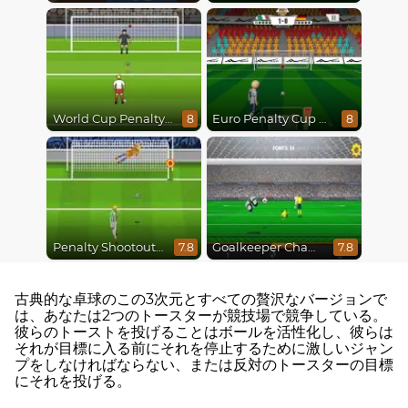
World Cup Penalty 2018
Euro Penalty Cup 2021
8
8
Penalty Shootout Multi League
Goalkeeper Champ
7.8
7.8
古典的な卓球のこの3次元とすべての贅沢なバージョンで
は、あなたは2つのトースターが競技場で競争している。
彼らのトーストを投げることはボールを活性化し、彼らは
それが目標に入る前にそれを停止するために激しいジャン
プをしなければならない、または反対のトースターの目標
にそれを投げる。