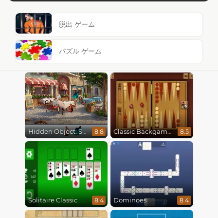
脱出 ゲーム
パズル ゲーム
Hidden Object: Street Of Secrets
Classic Backgammon
8.8
8.5
Solitaire Classic
Dominoes
8.4
8.4