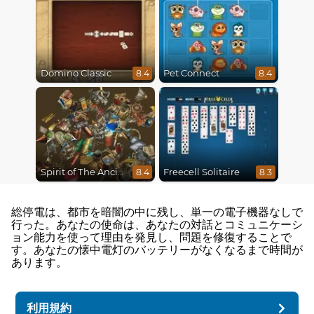
Domino Classic
Pet Connect
8.4
8.4
Spirit of The Ancient Forest
Freecell Solitaire
8.4
8.3
総停電は、都市を暗闇の中に残し、単一の電子機器なしで
行った。あなたの使命は、あなたの対話とコミュニケーシ
ョン能力を使って理由を発見し、問題を修復することで
す。あなたの懐中電灯のバッテリーがなくなるまで時間が
あります。
利用規約