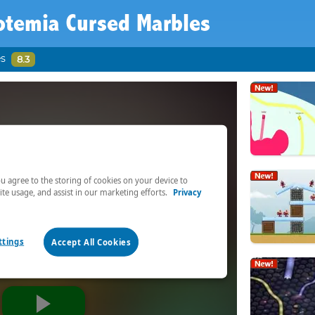
otemia Cursed Marbles
es
8.3