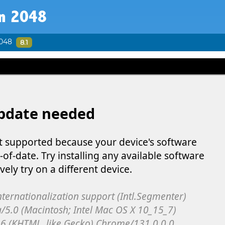
in 2048
2048
8.1