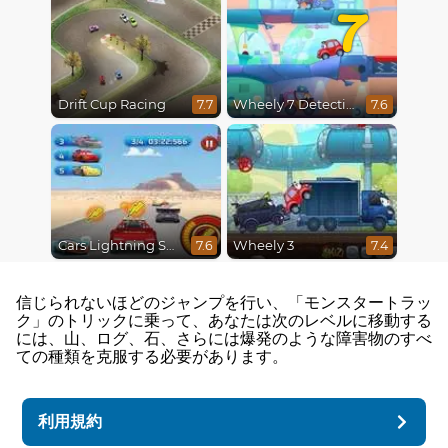
7
Drift Cup Racing
Wheely 7 Detective
7.7
7.6
Cars Lightning Speed
Wheely 3
7.6
7.4
信じられないほどのジャンプを行い、「モンスタートラッ
ク」のトリックに乗って、あなたは次のレベルに移動する
には、山、ログ、石、さらには爆発のような障害物のすべ
ての種類を克服する必要があります。
利用規約