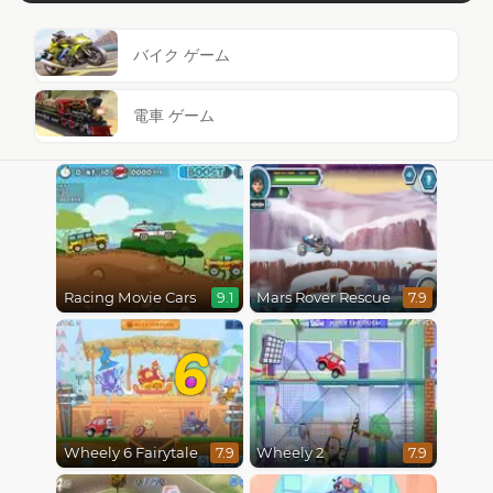
バイク ゲーム
電車 ゲーム
Racing Movie Cars
Mars Rover Rescue
9.1
7.9
6
Wheely 6 Fairytale
Wheely 2
7.9
7.9