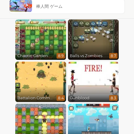
棒人間 ゲーム
Chaotic Garden
Balls vs Zombies
8.9
8.7
Battalion Commander
Gunblood
8.4
8.3