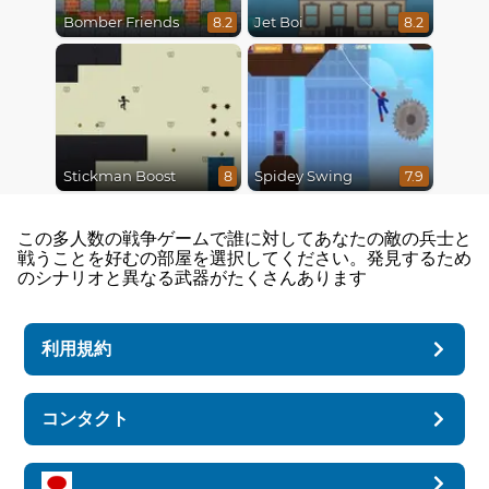
Bomber Friends
Jet Boi
8.2
8.2
Stickman Boost
Spidey Swing
8
7.9
この多人数の戦争ゲームで誰に対してあなたの敵の兵士と
戦うことを好むの部屋を選択してください。発見するため
のシナリオと異なる武器がたくさんあります
利用規約
コンタクト