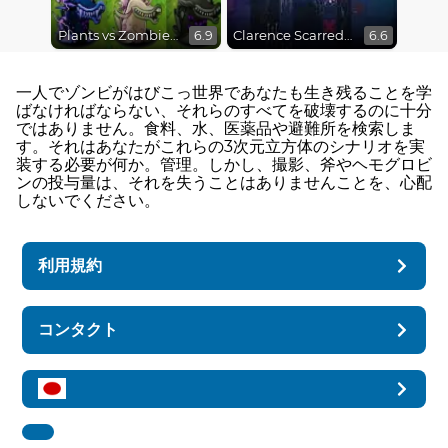
Plants vs Zombies Fusion Mode
Clarence Scarred Silly
6.9
6.6
一人でゾンビがはびこっ世界であなたも生き残ることを学
ばなければならない、それらのすべてを破壊するのに十分
ではありません。食料、水、医薬品や避難所を検索しま
す。それはあなたがこれらの3次元立方体のシナリオを実
装する必要が何か。管理。しかし、撮影、斧やヘモグロビ
ンの投与量は、それを失うことはありませんことを、心配
しないでください。
利用規約
コンタクト