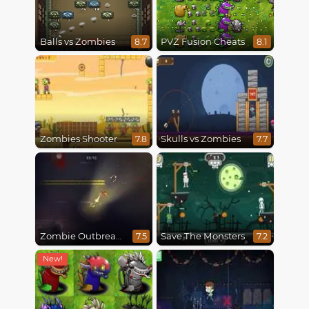
Balls vs Zombies
PVZ Fusion Cheats
8.7
8.1
Zombies Shooter
Skulls vs Zombies
7.8
7.7
Zombie Outbreak Arena
Save The Monsters
7.5
7.2