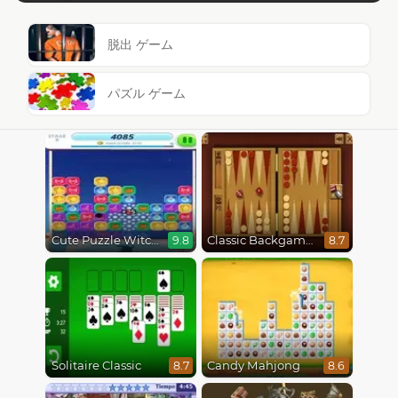
脱出 ゲーム
パズル ゲーム
Cute Puzzle Witch
Classic Backgammon
9.8
8.7
Solitaire Classic
Candy Mahjong
8.7
8.6