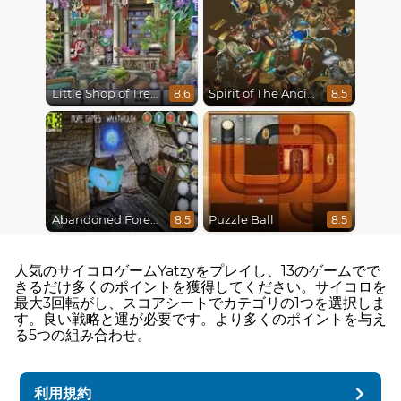
Little Shop of Treasures
Spirit of The Ancient Forest
8.6
8.5
Abandoned Forest House
Puzzle Ball
8.5
8.5
人気のサイコロゲームYatzyをプレイし、13のゲームでで
きるだけ多くのポイントを獲得してください。サイコロを
最大3回転がし、スコアシートでカテゴリの1つを選択しま
す。良い戦略と運が必要です。より多くのポイントを与え
る5つの組み合わせ。
利用規約