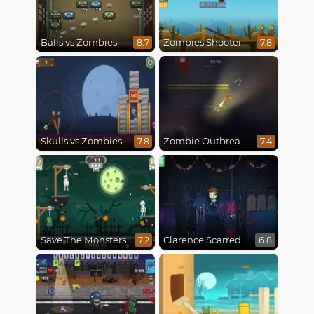
Balls vs Zombies
Zombies Shooter
8.7
7.8
Skulls vs Zombies
Zombie Outbreak Arena
7.8
7.4
Save The Monsters
Clarence Scarred Silly
7.2
6.8